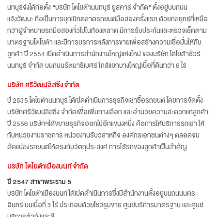
นทบุรีจึงได้ก่อตั้ง "บริษัท โตโยต้านนทบุรี ยูสคาร์ จำกัด" ตั้งอยู่บนถนน
แจ้งวัฒนะ ถือเป็นการบุกเบิกตลาดรถยนต์มือสองครั้งแรก ด้วยกลยุทธ์ที่เหนือ
กว่าผู้จำหน่ายรถมือสองทั่วไปในท้องตลาด มีการรับประกันและตรวจเช็คตาม
มาตรฐานโตโยต้า และมีการบริการหลังการขายเพื่อสร้างความเชื่อมั่นให้กับ
ลูกค้า ปี 2554 เปิดดำเนินการสำนักงานใหญ่แห่งใหม่ ของบริษัท โตโยต้าชัวร์
นนทบุรี จำกัด บนถนนรัตนาธิเบศร์ ใกล้แยกบางใหญ่เนื้อที่ดินกว่า 6 ไร่
บริษัท ศรีวัฒน์ลิสซิ่ง จำกัด
ปี 2535 โตโยต้านนทบุรี ได้เปิดดำเนินการธุรกิจเช่าซื้อรถยนต์ โดยการจัดตั้ง
บริษัทศรีวัฒน์ลิสซิ่ง จำกัดเพื่อเพิ่มทางเลือก และอำนวยความสะดวกแก่ลูกค้า
ปี 2556 บริษัทฯได้ขยายธุรกิจออกไปอีกแขนงหนึ่ง คือการให้บริการรถเช่า ให้
กับหน่วยงานราชการ หน่วยงานรับวิสาหกิจ องค์กรเอกชนต่างๆ ตลอดจน
ดัดแปลงรถยนต์ให้ตรงกับวัตถุประสงค์ การใช้รถของลูกค้าเป็นสำคัญ
บริษัท โตโยต้าเมืองนนท์ จำกัด
ปี 2547 สาขาพระราม 5
บริษัท โตโยต้าเมืองนนท์ ได้เปิดดำเนินการซึ่งมีสำนักงานตั้งอยู่บนถนนนคร
อินทร์ บนเนื้อที่ 3 ไร่ ประกอบด้วยโชว์รูมขาย ศูนย์บริการมาตรฐาน และศูนย์
บริการตัวถังและสี