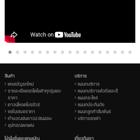
สินค้า
บริการ
แคมเปญรถใหม่
แผนกบริการ
รายละเอียดรถโตโยต้าทุกรุ่นและ
แผนกบริการตัวถังและสี
ราคา
แผนกอะไหล่
ดาวน์โหลดโบรชัวร์
แผนกประกันภัย
ขอใบเสนอราคา
แผนกลูกค้าสัมพันธ์
คำนวณเงินดาวน์ เงินผ่อน
บริการรถเช่า
อุปกรณ์ตกแต่ง
โปรโมชั่นและแคมเปญ
เกี่ยวกับเรา