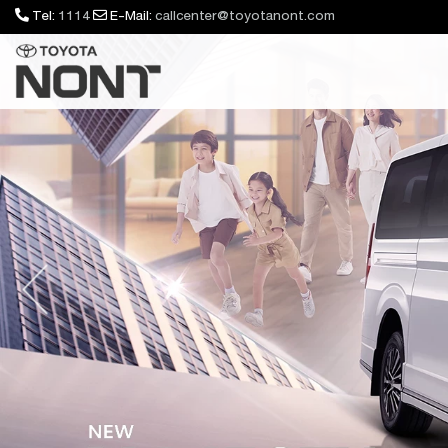
Tel:
1114
E-Mail:
callcenter@toyotanont.com