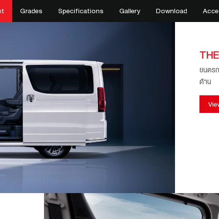
ht
Grades
Specifications
Gallery
Download
Acce
THE
ยนตรก
ด้าน
Vie