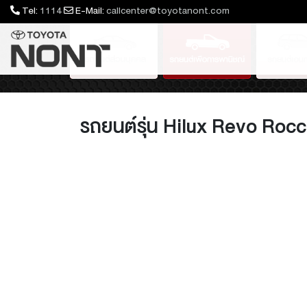
Tel:
1114
E-Mail:
callcenter@toyotanont.com
Standard Cab
Hilux Travo Prerunner &
is GR Sport
 Leader
EX
Yaris ATIV Nightshade
Innova Zenix
4TREX
Hilux Travo Overland
Yaris ATIV GR Sport
Fortuner Legender
Yaris C
Lan
Hi
รถยนต์รุ่น Hilux Revo Roc