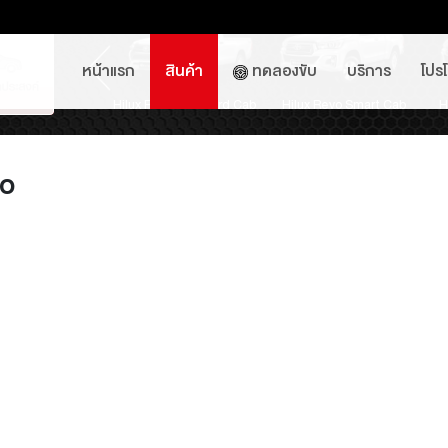
หน้าแรก
สินค้า
ทดลองขับ
บริการ
โปร
ross Nightshade
d Cruiser FJ
lux Travo-e
Hilux Revo Standard Cab
Yaris ATIV
Avanza
Hilux Revo Smart Cab
Sienta
Yaris
H
co