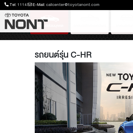
Tel:
1114
E-Mail:
callcenter@toyotanont.com
Standard Cab
Hilux Travo Prerunner &
is GR Sport
 Leader
EX
Yaris ATIV Nightshade
Innova Zenix
4TREX
Hilux Travo Overland
Yaris ATIV GR Sport
Fortuner Legender
Yaris C
Lan
Hi
รถยนต์รุ่น C-HR
Overview
ล้ออัลลอย 17
ล้ออัลลอยที่ออกแบบเพื่อ C-HR เพิ่มความโดดเด่นให้รถค
ตั้งร่วมกับคิ้วล้ออัลลอยได้เพื่อทำให้รถของคุณแตกต่างแล
สะกดทุกสายตา
*ราคา /1วง ล้ออัลลอย 17" มีขนาด Off Set 45 ,กว้าง 6
**ต้องติดตั้งร่วมกับอะไหล่ ชุดรองจุกลมยาง 04423-330