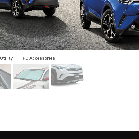
วัดแรงดัน
3,900
Utility
TRD Accessories
 Fog
y
ront
ุณ และติด
ั้น โดย
ุดติดตั้ง
4-
ะโดดเด่น
่วยลดความ
ั้นจะแยก
การใช้งาน