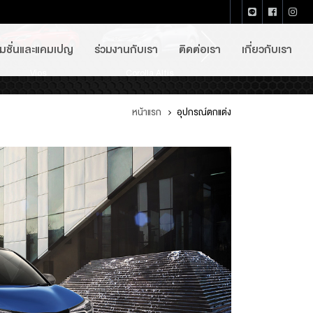
โมชั่นและแคมเปญ
ร่วมงานกับเรา
ติดต่อเรา
เกี่ยวกับเรา
ilux Revo Double Cab
Innova Crysta
Vios
Corolla Altis
Fortuner
Hiace
Commuter
Alphard
C-HR
หน้าแรก
อุปกรณ์ตกแต่ง
Overview
พวงกุญแจรถก
Glass Brea
•เรื่องฉุกเฉินคาดเด
•น้ำหนักเบาใช้งานง