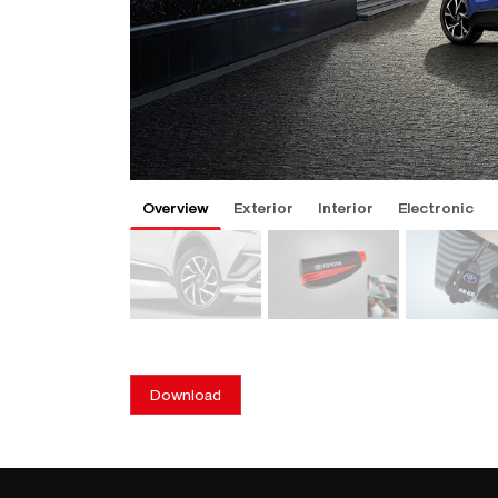
รหัสสินค้า
(จำเป็นต้องเปลี่ยนชุดรองจุกลมยางทุกครั้งที่ถอดเซ็นเซอร์
PC457-F4001
ลมยาง)
***ไม่รวมค่าแรงติดตั้ง
Overview
Exterior
Interior
Electronic
Overview
Overview
Overview
Overview
Overview
ล้ออัลลอย 17
ที่บังแดดด้านหน้า / Front Sunshade
โคมไฟตัดหมอกหน้าแบบแอลอีดี / LED
พวงกุญแจรถกู้ภัยฉุกเฉิน / Emergenc
ชุดสปอยเลอร์กันชนหน้า TRD /TRD F
Download
Lamp
Glass Break
Spoiler
ล้ออัลลอยที่ออกแบบเพื่อ C-HR เพิ่มความโดดเด่นให้รถค
ผลิตจากผ้า Nylon เคลือบด้วย Silver Coat หนาพิเศษ 3 ช
ช่วยเพิ่มทัศนวิสัยการขับขี่,ปลอดภัย ลุยได้ทุกสถานการณ์. จ
•เรื่องฉุกเฉินคาดเดาไม่ได้ แต่เตรียมรับมือได้
- ไม่สามารถติดตั้งร่วมกับชุดสปอยเลอร์กันชนหน้า PC15
ตั้งร่วมกับคิ้วล้ออัลลอยได้เพื่อทำให้รถของคุณแตกต่างแล
Silver Coat เป็นวัสดุที่ทำให้แสงอาทิตย์สะท้อนกลับ ซึ่งช
ตัว Lamp ผ่านมาตรฐานยุโรปและไทย ส่วนสวิทช์เปิด-ปิด น
F4001-XX
สะกดทุกสายตา
ร้อนจากแสงแดดที่ผ่านเข้าไปในห้องผู้โดยสาร ช่วยยืดอายุ