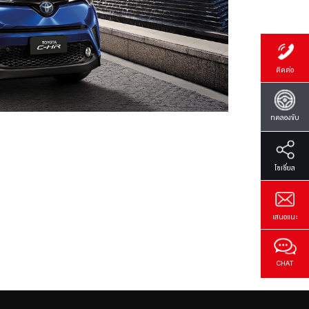
•ใช้ทุบกระจกให้แ
รหัสสินค้า
Steel
พร้อมมีดในตัวสำหร
PC23A-F4001
ติดต่อ
•ด้ามจับผลิตจากวั
Process) ผิวจะเ
เป็นอย่างดี
ทดลองขับ
*ราคาไม่รวมค่าแรง
โซเซี่ยล
Overview
Overview
Overview
Overview
Overview
เสนอแนะ
ล้ออัลลอย 1
สคัฟเพลท /
ชุดไฟตัดหม
ชุดน็อตล้อน
ชุดสปอยเลอ
Lamp Set
Spoiler
CHAT
ล้ออัลลอยที่ออกแ
● ชิ้นผลิตจากสเ
• ใน 1 ชุด ประกอ
1. ติดตั้งแยกกับส
- ไม่สามารถติดตั
ตั้งร่วมกับคิ้วล้
นิรภัย 1 ตัว
● เพิ่มลวดลายด้
และการติดตั้งอุ
F4001-XX
สะกดทุกสายตา