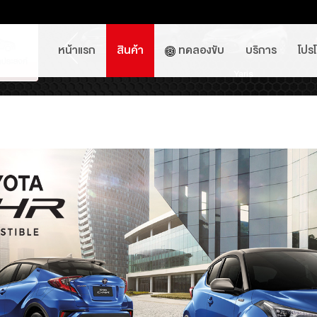
หน้าแรก
สินค้า
ทดลองขับ
บริการ
โปร
ross Nightshade
d Cruiser FJ
lux Travo-e
Hilux Revo Standard Cab
Yaris ATIV
Avanza
Hilux Revo Smart Cab
Sienta
Yaris
H
ุณ และติด
ะโดดเด่น
.5J
60