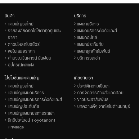
สินค้า
บริการ
แคมเปญรถใหม่
แผนกบริการ
รายละเอียดรถโตโยต้าทุกรุ่นและ
แผนกบริการตัวถังและสี
ราคา
แผนกอะไหล่
ดาวน์โหลดโบรชัวร์
แผนกประกันภัย
ขอใบเสนอราคา
แผนกลูกค้าสัมพันธ์
คำนวณเงินดาวน์ เงินผ่อน
บริการรถเช่า
อุปกรณ์ตกแต่ง
โปรโมชั่นและแคมเปญ
เกี่ยวกับเรา
แคมเปญรถใหม่
ประวัติความเป็นมา
แคมเปญแผนกบริการ
การจัดการด้านสิ่งแวดล้อม
แคมเปญแผนกบริการตัวถังและสี
ข่าวประชาสัมพันธ์
แคมเปญประกันภัย
บทความดีๆ จากโตโยต้านนทบุรี
แคมเปญแผนกบริการรถเช่า
สิทธิประโยชน์ Toyotanont
Privilege