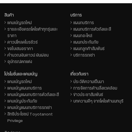
สินค้า
บริการ
แคมเปญรถใหม่
แผนกบริการ
รายละเอียดรถโตโยต้าทุกรุ่นและ
แผนกบริการตัวถังและสี
ราคา
แผนกอะไหล่
ดาวน์โหลดโบรชัวร์
แผนกประกันภัย
ขอใบเสนอราคา
แผนกลูกค้าสัมพันธ์
คำนวณเงินดาวน์ เงินผ่อน
บริการรถเช่า
อุปกรณ์ตกแต่ง
โปรโมชั่นและแคมเปญ
เกี่ยวกับเรา
แคมเปญรถใหม่
ประวัติความเป็นมา
แคมเปญแผนกบริการ
การจัดการด้านสิ่งแวดล้อม
แคมเปญแผนกบริการตัวถังและสี
ข่าวประชาสัมพันธ์
แคมเปญประกันภัย
บทความดีๆ จากโตโยต้านนทบุรี
แคมเปญแผนกบริการรถเช่า
สิทธิประโยชน์ Toyotanont
Privilege