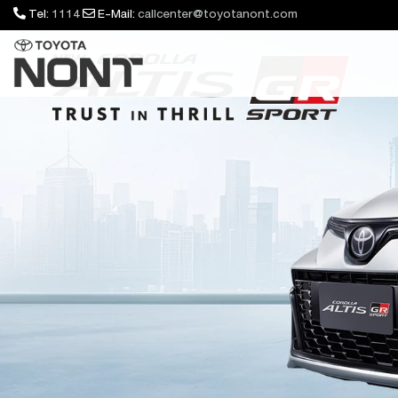
Tel:
1114
E-Mail:
callcenter@toyotanont.com