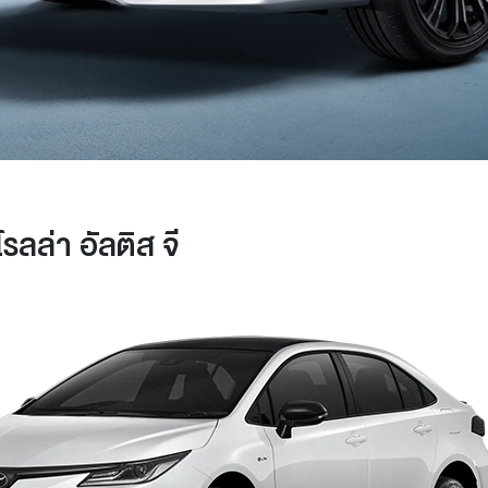
รลล่า อัลติส จี