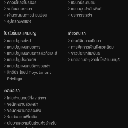
ดาวน์โหลดโบรชัวร์
แผนกประกันภัย
ขอใบเสนอราคา
แผนกลูกค้าสัมพันธ์
คำนวณเงินดาวน์ เงินผ่อน
บริการรถเช่า
อุปกรณ์ตกแต่ง
โปรโมชั่นและแคมเปญ
เกี่ยวกับเรา
แคมเปญรถใหม่
ประวัติความเป็นมา
แคมเปญแผนกบริการ
การจัดการด้านสิ่งแวดล้อม
แคมเปญแผนกบริการตัวถังและสี
ข่าวประชาสัมพันธ์
แคมเปญประกันภัย
บทความดีๆ จากโตโยต้านนทบุรี
แคมเปญแผนกบริการรถเช่า
สิทธิประโยชน์ Toyotanont
Privilege
ติดต่อเรา
โตโยต้านนทบุรีทั้ง 7 สาขา
ขอนัดหมายล่วงหน้า
ขอนัดหมายทดลองขับ
ข้อเสนอแนะเพิ่มเติม
นโยบายความเป็นส่วนตัวสำหรับ