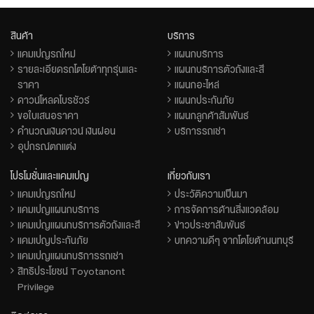
สินค้า
บริการ
แคมเปญรถใหม่
แผนกบริการ
รายละเอียดรถโตโยต้าทุกรุ่นและ
แผนกบริการตัวถังและสี
ราคา
แผนกอะไหล่
ดาวน์โหลดโบรชัวร์
แผนกประกันภัย
ขอใบเสนอราคา
แผนกลูกค้าสัมพันธ์
คำนวณเงินดาวน์ เงินผ่อน
บริการรถเช่า
อุปกรณ์ตกแต่ง
โปรโมชั่นและแคมเปญ
เกี่ยวกับเรา
แคมเปญรถใหม่
ประวัติความเป็นมา
แคมเปญแผนกบริการ
การจัดการด้านสิ่งแวดล้อม
แคมเปญแผนกบริการตัวถังและสี
ข่าวประชาสัมพันธ์
แคมเปญประกันภัย
บทความดีๆ จากโตโยต้านนทบุรี
แคมเปญแผนกบริการรถเช่า
สิทธิประโยชน์ Toyotanont
Privilege