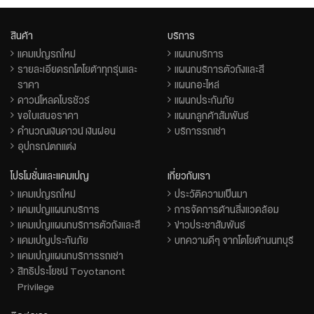
สินค้า
บริการ
แคมเปญรถใหม่
แผนกบริการ
รายละเอียดรถโตโยต้าทุกรุ่นและ
แผนกบริการตัวถังและสี
ราคา
แผนกอะไหล่
ดาวน์โหลดโบรชัวร์
แผนกประกันภัย
ขอใบเสนอราคา
แผนกลูกค้าสัมพันธ์
คำนวณเงินดาวน์ เงินผ่อน
บริการรถเช่า
อุปกรณ์ตกแต่ง
โปรโมชั่นและแคมเปญ
เกี่ยวกับเรา
แคมเปญรถใหม่
ประวัติความเป็นมา
แคมเปญแผนกบริการ
การจัดการด้านสิ่งแวดล้อม
แคมเปญแผนกบริการตัวถังและสี
ข่าวประชาสัมพันธ์
แคมเปญประกันภัย
บทความดีๆ จากโตโยต้านนทบุรี
แคมเปญแผนกบริการรถเช่า
สิทธิประโยชน์ Toyotanont
Privilege