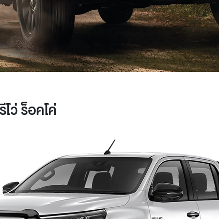
โว่ ร็อคโค่