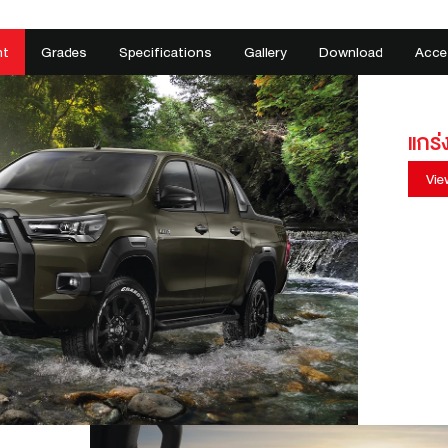
ht
Grades
Specifications
Gallery
Download
Acce
แกร่
Vie