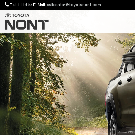
Tel:
1114
E-Mail:
callcenter@toyotanont.com