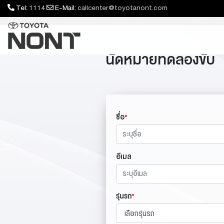
Tel:
1114
E-Mail:
callcenter@toyotanont.com
นัดหมายทดลองขับ
ชื่อ
*
อีเมล
รุ่นรถ
*