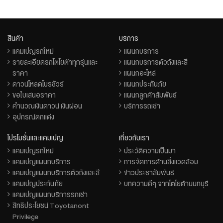
สินค้า
บริการ
แคมเปญรถใหม่
แผนกบริการ
รายละเอียดรถโตโยต้าทุกรุ่นและ
แผนกบริการตัวถังและสี
ราคา
แผนกอะไหล่
ดาวน์โหลดโบรชัวร์
แผนกประกันภัย
ขอใบเสนอราคา
แผนกลูกค้าสัมพันธ์
คำนวณเงินดาวน์ เงินผ่อน
บริการรถเช่า
อุปกรณ์ตกแต่ง
โปรโมชั่นและแคมเปญ
เกี่ยวกับเรา
แคมเปญรถใหม่
ประวัติความเป็นมา
แคมเปญแผนกบริการ
การจัดการด้านสิ่งแวดล้อม
แคมเปญแผนกบริการตัวถังและสี
ข่าวประชาสัมพันธ์
แคมเปญประกันภัย
บทความดีๆ จากโตโยต้านนทบุรี
แคมเปญแผนกบริการรถเช่า
สิทธิประโยชน์ Toyotanont
Privilege