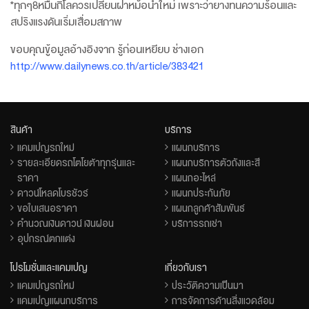
*ทุกๆ8หมื่นกิโลควรเปลี่ยนฝาหม้อน้ำใหม่ เพราะว่ายางทนความร้อนและ
สปริงแรงดันเริ่มเสื่อมสภาพ
ขอบคุณขู้อมูลอ้างอิงจาก รู้ก่อนเหยียบ ช่างเอก
http://www.dailynews.co.th/article/383421
สินค้า
บริการ
แคมเปญรถใหม่
แผนกบริการ
รายละเอียดรถโตโยต้าทุกรุ่นและ
แผนกบริการตัวถังและสี
ราคา
แผนกอะไหล่
ดาวน์โหลดโบรชัวร์
แผนกประกันภัย
ขอใบเสนอราคา
แผนกลูกค้าสัมพันธ์
คำนวณเงินดาวน์ เงินผ่อน
บริการรถเช่า
อุปกรณ์ตกแต่ง
โปรโมชั่นและแคมเปญ
เกี่ยวกับเรา
แคมเปญรถใหม่
ประวัติความเป็นมา
แคมเปญแผนกบริการ
การจัดการด้านสิ่งแวดล้อม