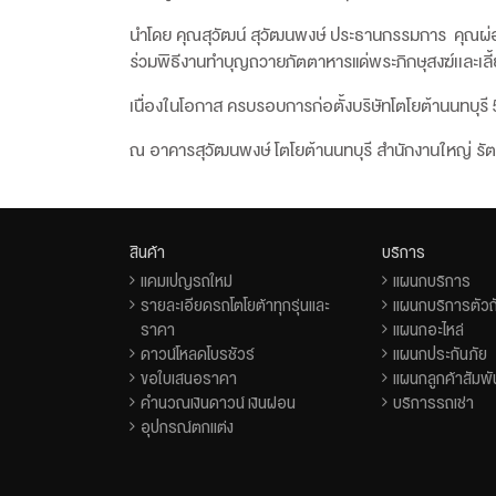
นำโดย คุณสุวัฒน์ สุวัฒนพงษ์ ประธานกรรมการ คุณผ่อง
ร่วมพิธีงานทำบุญถวายภัตตาหารแด่พระภิกษุสงฆ์เเละเล
เนื่องในโอกาส ครบรอบการก่อตั้งบริษัทโตโยต้านนทบุรี 
ณ อาคารสุวัฒนพงษ์ โตโยต้านนทบุรี สำนักงานใหญ่ รัต
สินค้า
บริการ
แคมเปญรถใหม่
แผนกบริการ
รายละเอียดรถโตโยต้าทุกรุ่นและ
แผนกบริการตัวถั
ราคา
แผนกอะไหล่
ดาวน์โหลดโบรชัวร์
แผนกประกันภัย
ขอใบเสนอราคา
แผนกลูกค้าสัมพั
คำนวณเงินดาวน์ เงินผ่อน
บริการรถเช่า
อุปกรณ์ตกแต่ง