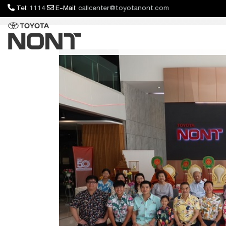
Tel:
1114
E-Mail:
callcenter@toyotanont.com