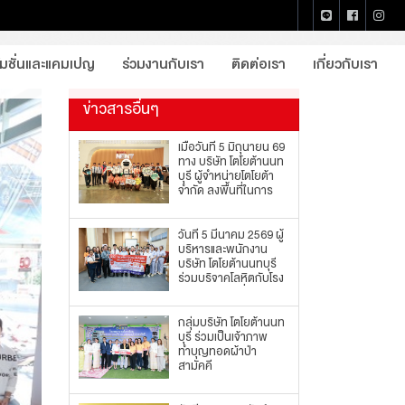
หน้าแรก
ข่าวประชาสัมพันธ์
รายละเอียด
โมชั่นและแคมเปญ
ร่วมงานกับเรา
ติดต่อเรา
เกี่ยวกับเรา
ข่าวสารอื่นๆ
เมื่อวันที่ 5 มิถุนายน 69
ทาง บริษัท โตโยต้านนท
บุรี ผู้จำหน่ายโตโยต้า
จำกัด ลงพื้นที่ในการ
รณรงค์ส่งเสริมความ
ปลอดภัยในพื้นที่ปฏิบัติ
งาน
วันที่ 5 มีนาคม 2569 ผู้
บริหารและพนักงาน
บริษัท โตโยต้านนทบุรี
ร่วมบริจาคโลหิตกับโรง
พยาบาลพระนั่งเกล้า
กลุ่มบริษัท โตโยต้านนท
บุรี ร่วมเป็นเจ้าภาพ
ทำบุญทอดผ้าป่า
สามัคคี