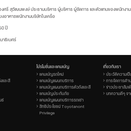
ศรี สุวัฒนพงษ์ ประธานบริหาร ผู้บริหาร ผู้จัดการ และตัวแทนของพนักงาน
ี้ยงอาหารพนักงานบริษัทในเครือ
50 ปี
นาธิเบศร์
โปรโมชั่นและแคมเปญ
เกี่ยวกับเรา
แคมเปญรถใหม่
ประวัติความเป
งและสี
แคมเปญแผนกบริการ
การจัดการด้าน
แคมเปญแผนกบริการตัวถังและสี
ข่าวประชาสัมพั
แคมเปญประกันภัย
บทความดีๆ จาก
นธ์
แคมเปญแผนกบริการรถเช่า
สิทธิประโยชน์ Toyotanont
Privilege