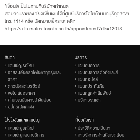
*เงื่อนไขเป็นไปตามที่บริษัทฯกำหนด
สอบถามรายละเอียดเพิ่มเติมได้ที่ศูนย์บริการโตโยต้านนทบุรีทุกสาขา
โทร. 1114 หรือ นัดหมายเช็คระยะ คลิก
https://aftersales.toyota.co.th/appointment?dlr=12013
สินค้า
บริการ
แคมเปญรถใหม่
แผนกบริการ
รายละเอียดรถโตโยต้าทุกรุ่นและ
แผนกบริการตัวถังและสี
ราคา
แผนกอะไหล่
ดาวน์โหลดโบรชัวร์
แผนกประกันภัย
ขอใบเสนอราคา
แผนกลูกค้าสัมพันธ์
คำนวณเงินดาวน์ เงินผ่อน
บริการรถเช่า
อุปกรณ์ตกแต่ง
โปรโมชั่นและแคมเปญ
เกี่ยวกับเรา
แคมเปญรถใหม่
ประวัติความเป็นมา
แคมเปญแผนกบริการ
การจัดการด้านสิ่งแวดล้อม