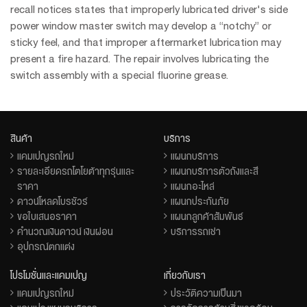
recall notices states that improperly lubricated driver's side
power window master switch may develop a “notchy” or
sticky feel, and that improper aftermarket lubrication may
present a fire hazard. The repair involves lubricating the
switch assembly with a special fluorine grease.
สินค้า
บริการ
แคมเปญรถใหม่
แผนกบริการ
รายละเอียดรถโตโยต้าทุกรุ่นและ
แผนกบริการตัวถังและสี
ราคา
แผนกอะไหล่
ดาวน์โหลดโบรชัวร์
แผนกประกันภัย
ขอใบเสนอราคา
แผนกลูกค้าสัมพันธ์
คำนวณเงินดาวน์ เงินผ่อน
บริการรถเช่า
อุปกรณ์ตกแต่ง
โปรโมชั่นและแคมเปญ
เกี่ยวกับเรา
แคมเปญรถใหม่
ประวัติความเป็นมา