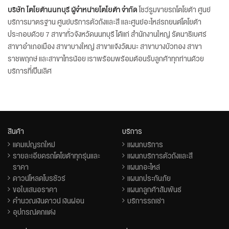
บริษัท โตโยต้านนทบุรี ผู้จำหน่ายโตโยต้า จำกัด
โชว์รูมขายรถโตโยต้า ศูนย์
บริการมาตรฐาน ศูนย์บริการตัวถังและสี และศูนย์อะไหล่รถยนต์โตโยต้า
ประกอบด้วย 7 สาขาทั่วจังหวัดนนทบุรี ได้แก่ สำนักงานใหญ่ รัตนาธิเบศร์
สาขาอำเภอเมือง สาขาบางใหญ่ สาขาแจ้งวัฒนะ สาขาบางบัวทอง สาขา
ราชพฤกษ์ และสาขาไทรน้อย เราพร้อมพร้อมต้อนรับลูกค้าทุกท่านด้วย
บริการที่เป็นเลิศ
สินค้า
บริการ
แคมเปญรถใหม่
แผนกบริการ
รายละเอียดรถโตโยต้าทุกรุ่นและ
แผนกบริการตัวถังและสี
ราคา
แผนกอะไหล่
ดาวน์โหลดโบรชัวร์
แผนกประกันภัย
ขอใบเสนอราคา
แผนกลูกค้าสัมพันธ์
คำนวณเงินดาวน์ เงินผ่อน
บริการรถเช่า
อุปกรณ์ตกแต่ง