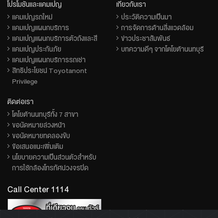
โปรโมชั่นและแคมเปญ
เกี่ยวกับเรา
แคมเปญรถใหม่
ประวัติความเป็นมา
แคมเปญแผนกบริการ
การจัดการด้านสิ่งแวดล้อม
แคมเปญแผนกบริการตัวถังและสี
ข่าวประชาสัมพันธ์
แคมเปญประกันภัย
บทความดีๆ จากโตโยต้านนทบุรี
แคมเปญแผนกบริการรถเช่า
สิทธิประโยชน์ Toyotanont
Privilege
ติดต่อเรา
โตโยต้านนทบุรีทั้ง 7 สาขา
ขอนัดหมายล่วงหน้า
ขอนัดหมายทดลองขับ
ข้อเสนอแนะเพิ่มเติม
นโยบายความเป็นส่วนตัวสำหรับ
การใช้กล้องโทรทัศน์วงจรปิด
Call Center 1114