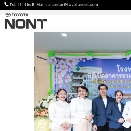
Tel:
1114
E-Mail:
callcenter@toyotanont.com