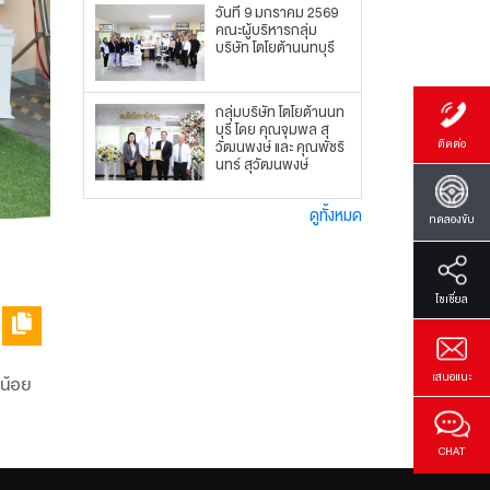
วันที่ 9 มกราคม 2569
คณะผู้บริหารกลุ่ม
บริษัท โตโยต้านนทบุรี
กลุ่มบริษัท โตโยต้านนท
บุรี โดย คุณจุมพล สุ
ติดต่อ
วัฒนพงษ์ และ คุณพัชริ
นทร์ สุวัฒนพงษ์
กรรมการผู้จัดการ ได้
มอบเงินบริจาคจำนวน
ดูทั้งหมด
3,800,000 บาท
ทดลองขับ
โซเซี่ยล
เสนอแนะ
รน้อย
CHAT