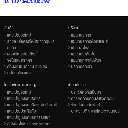
และ 10 ล้านตัน/ปีในอนาคต
สินค้า
บริการ
แคมเปญรถใหม่
แผนกบริการ
รายละเอียดรถโตโยต้าทุกรุ่นและ
แผนกบริการตัวถังและสี
ราคา
แผนกอะไหล่
ดาวน์โหลดโบรชัวร์
แผนกประกันภัย
ขอใบเสนอราคา
แผนกลูกค้าสัมพันธ์
คำนวณเงินดาวน์ เงินผ่อน
บริการรถเช่า
อุปกรณ์ตกแต่ง
โปรโมชั่นและแคมเปญ
เกี่ยวกับเรา
แคมเปญรถใหม่
ประวัติความเป็นมา
แคมเปญแผนกบริการ
การจัดการด้านสิ่งแวดล้อม
แคมเปญแผนกบริการตัวถังและสี
ข่าวประชาสัมพันธ์
แคมเปญประกันภัย
บทความดีๆ จากโตโยต้านนทบุรี
แคมเปญแผนกบริการรถเช่า
สิทธิประโยชน์ Toyotanont