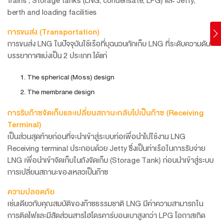
trains , Storage tanks (LNG, condensate, LPG) และ Jetty,
berth and loading facilities
การขนส่ง (Transportation)
การขนส่ง LNG ในปัจจุบันใช้เรือที่บุฉนวนกักเก็บ LNG ที่ระดับความดัน
บรรยากาศแบ่งเป็น 2 ประเภท ได้แก่
The spherical (Moss) design
The membrane design
การรับก๊าซจัดเก็บและเปลี่ยนสถานะกลับไปเป็นก๊าซ (Receiving
Terminal)
เป็นส่วนสุดท้ายก่อนที่จะนำเข้าสู่ระบบท่อเพื่อนำไปใช้งาน LNG
Receiving terminal ประกอบด้วย Jetty ซึ่งเป็นท่าเรือในการรับจ่าย
LNG เพื่อนำเข้าจัดเก็บในถังจัดเก็บ (Storage Tank) ก่อนนำเข้าสู่ระบบ
การเปลี่ยนสถานะของเหลวเป็นก๊าซ
ความปลอดภัย
เช่นเดียวกับคุณสมบัติของก๊าซธรรมชาติ LNG มีค่าความสามารถใน
การติดไฟและมีสัดส่วนสารไฮโดรคาร์บอนเบาสูงกว่า LPG โอกาสเกิด