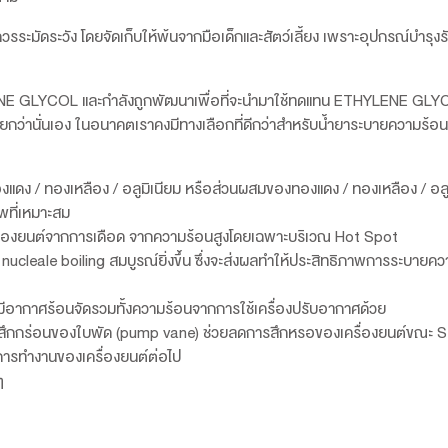
งควรระมัดระวัง โดยจัดเก็บให้พ้นจากมือเด็กและสัตว์เลี้ยง เพราะอุปกรณ์บำรุง
HYLENE GLYCOL และกำลังถูกพัฒนาเพื่อที่จะนำมาใช้ทดแทน ETHYLENE GLYC
่านั่นเอง ในอนาคตเราคงมีทางเลือกที่ดีกว่าสำหรับน้ำยาระบายความร้อน
ทองแดง / ทองเหลือง / อลูมิเนียม หรือส่วนผสมของทองแดง / ทองเหลือง / อลู
าพที่เหมาะสม
เครื่องยนต์จากการเดือด จากความร้อนสูงโดยเฉพาะบริเวณ Hot Spot
 nucleale boiling สมบูรณ์ยิ่งขึ้น ซึ่งจะส่งผลทำให้ประสิทธิภาพการระบายค
ี่มีอากาศร้อนจัดรวมทั้งความร้อนจากการใช้เครื่องปรับอากาศด้วย
ารสึกกร่อนของใบพัด (pump vane) ช่วยลดการสึกหรอของเครื่องยนต์ขณะ S
ในการทำงานของเครื่องยนต์ต่อไป
ๆ