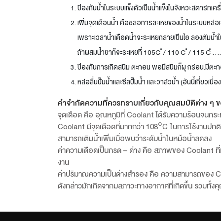
ป้องกันน้ำในระบบแข็งตัวเป็นน้ำแข็งในจังหวะสตาร์ทเค
เพิ่มจุดเดือนน้ำ คือชลอการละเหยของน้ำในระบบหล่อเย็
เพราะเวลาน้ำเดือดน้ำจะระเหยกลายเป็นไอ ลองต้มน้ำในหม
ถ้าผสมน้ำยาก็จะระเหยที่ 105C ํ / 110 C ํ / 115 Cํ 
ป้องกันการเกิดสนิม ตะกอน พอมีสนิมก็ผุ กร่อน.มีตะกอ
หล่อลื่นปั๊มน้ำและซีลปั๊มน้ำ และวาล์วน้ำ (อันนี้เกี่ยวเ
คำจำกัดความที่ควรทราบเกี่ยวกับคุณสมบัติต่าง ๆ 
จุดเดือด คือ อุณหภูมิที่ Coolant ได้รับความร้อนจนกระทั
Coolant มีจุดเดือดที่มากกว่า 108°C ในการใช้งานปกติ (
สามารถเติมน้ำเพิ่มเมื่อพบว่าระดับน้ำในหม้อน้ำลดลง
ค่าความเดือดเป็นกรด – ด่าง คือ สภาพของ Coolant ที่
งาน
ค่าปริมาณความเป็นด่างสำรอง คือ ความสามารถของ Cool
ดังกล่าวมักเกิดจากมลภาวะทางอากาศที่เกิดขึ้น รวมทั้ง