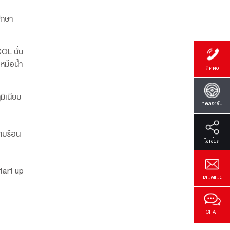
รักษา
OL นั่น
หม้อน้ำ
ติดต่อ
มิเนียม
ทดลองขับ
วามร้อน
โซเซี่ยล
tart up
เสนอแนะ
CHAT