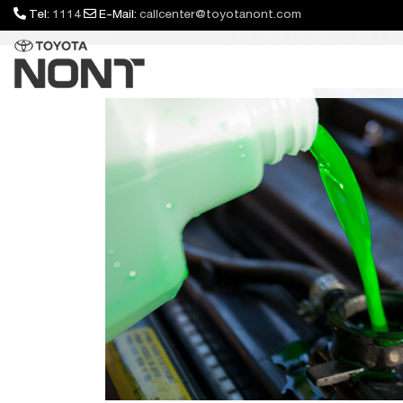
Tel:
1114
E-Mail:
callcenter@toyotanont.com