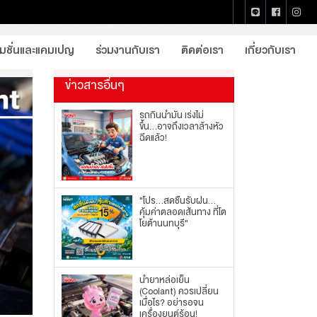
หน้าแรก
บทความจากโตโยต้านนทบุรี
รายละเอียด
โมชั่นและแคมเปญ
ร่วมงานกับเรา
ติดต่อเรา
เกี่ยวกับเรา
ข่าวสารอื่นๆ
รถกินน้ำมัน เร่งไม่
ขึ้น...อาจถึงเวลาล้างหัว
ฉีดแล้ว!
"โปร...สดชื่นรับฝน...
คุ้มค่าตลอดเส้นทาง ที่โต
โยต้านนทบุรี"
น้ำยาหล่อเย็น
(Coolant) ควรเปลี่ยน
เมื่อไร? อย่ารอจน
เครื่องยนต์ร้อน!