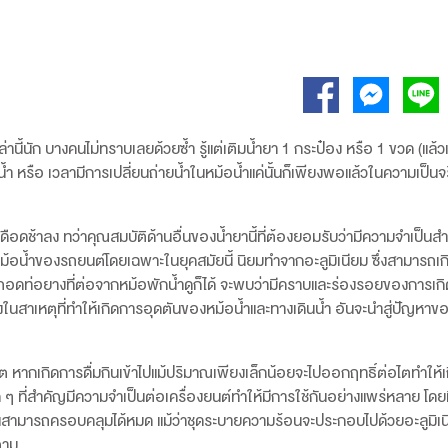
ล่านี้นัก บางคนไม่ทราบเลยด้วยซ้ำ รู้แต่เติมน้ำยา 1 กระป๋อง หรือ 1 ขวด (แล้
้ำ หรือ เวลามีการเปลี่ยนถ่ายน้ำในหม้อน้ำแค่นั้นก็เพียงพอแล้วในความเป็นจร
เลยเดือดช้าลง ทว่าคุณสมบัติด้านอื่นของน้ำยานี้ที่ต้องยอมรับว่ามีความจำเป็นส
ม้อน้ำของรถยนต์โดยเฉพาะในยุคสมัยนี้ นิยมทำจากอะลูมิเนียม ซึ่งสามารถเก
ถอดท่อยางที่ต่อจากหม้อพักน้ำดูก็ได้ จะพบว่ามีคราบและร่องรอยของการเกิ
่งในสาเหตุที่ทำให้เกิดการอุดตันของหม้อน้ำและทางเดินน้ำ อันจะนำสู่ปัญหา
ีวิต หากเกิดการดื่มกินเข้าไปแม้ปริมาณเพียงเล็กน้อยจะไปออกฤทธิ์ต่อไตทำให้เ
ๆ ที่สำคัญมีความจำเป็นต่อเครื่องยนต์ทำให้มีการใช้กันอย่างแพร่หลาย โดยท
้นสามารถครอบคลุมได้หมด แม้ว่าชุดระบายความร้อนจะประกอบไปด้วยอะลูมิเน
ตาม