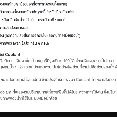
รื่องยนต์ใหม่ๆ (เมืองนอกที่อากาศติดลบทั้งหลาย)
นเวลาเครื่องยนต์ร้อนจัด (ข้อนี้สำหรับเมืองร้อนด้วย)
้อดูสิครับ น้ำเปล่าเริ่มระเหยเป็นไอที่ 100C ํ
....ตามสัดส่วนการผสม...
น.(ลดความเสี่ยงในการอุดตันในหลอดน้ำที่รังผึ้งหม้อน้ำ)
นี่องจากข้อ3 เพราะไม่มีตะกรัน ตะกอน)
ของ Coolant
่งเกิดการเดือด เช่น น้ำบริสุทธิ์มีจุดเดือด 100°C น้ำจะเดือดกลายเป็นไอ ส่ว
ผสมน้ำ 1 : 2) และจะไม่ระเหยหายไปแต่อย่างใด ส่วนที่หายไปคือส่วนของน้ำ ดั
เหมาะสมกับการใช้งานปกติ ซึ่งมีประสิทธิภาพของ Coolant ให้เหมาะสมกับกา
ant ที่จะรองรับปริมาณกรดที่อาจเพิ่มขึ้นได้ในระหว่างการใช้งาน ซึ่งปริ
คุณภาพของน้ำที่ใช้ในระบบหม้อน้ำด้วย