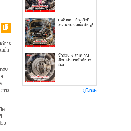
มดขึ้นรถ...เรื่องเล็กที่
อาจกลายเป็นเรื่องใหญ่!
วแต่การ
ิงนั้น
เช็กด่วน! 5 สัญญาณ
เตือน ผ้าเบรกใกล้หมด
เต็มที
ำหรับ
ิด
ด
ดูทั้งหมด
ของการ
กิด
ี่
ียม