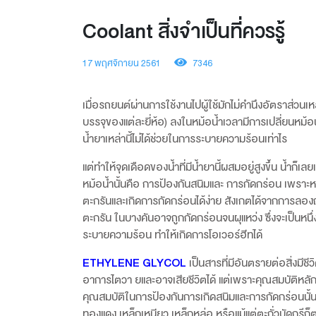
Coolant สิ่งจำเป็นที่ควรรู้
17 พฤศจิกายน 2561
7346
เมื่อรถยนต์ผ่านการใช้งานไปผู้ใช้มักไม่คำนึงอัตราส่วนเห
บรรจุของแต่ละยี่ห้อ) ลงในหม้อน้ำเวลามีการเปลี่ยนหม้อน
น้ำยาเหล่านี้ไม่ได้ช่วยในการระบายความร้อนเท่าไร
แต่ทำให้จุดเดือดของน้ำที่มีน้ำยานี้ผสมอยู่สูงขึ้น น้ำก็
หม้อน้ำนั้นคือ การป้องกันสนิมและ การกัดกร่อน เพราะห
ตะกรันและเกิดการกัดกร่อนได้ง่าย สังเกตได้จากการลอง
ตะกรัน ในบางคันอาจถูกกัดกร่อนจนผุแหว่ง ซึ่งจะเป็นหนึ
ระบายความร้อน ทำให้เกิดการโอเวอร์ฮีทได้
ETHYLENE GLYCOL
เป็นสารที่มีอันตรายต่อสิ่งมีช
อาการไตวา ยและอาจเสียชีวิตได้ แต่เพราะคุณสมบัติหลัก 
คุณสมบัติในการป้องกันการเกิดสนิมและการกัดกร่อนนั
ทองแดง เหล็กเหนียว เหล็กหล่อ หรือแม้แต่ตะกั่วบัดกรีก็