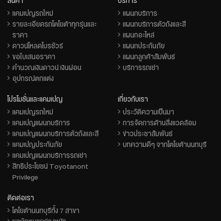
สินค้า
บริการ
แคมเปญรถใหม่
แผนกบริการ
รายละเอียดรถโตโยต้าทุกรุ่นและ
แผนกบริการตัวถังและสี
ราคา
แผนกอะไหล่
ดาวน์โหลดโบรชัวร์
แผนกประกันภัย
ขอใบเสนอราคา
แผนกลูกค้าสัมพันธ์
คำนวณเงินดาวน์ เงินผ่อน
บริการรถเช่า
อุปกรณ์ตกแต่ง
โปรโมชั่นและแคมเปญ
เกี่ยวกับเรา
แคมเปญรถใหม่
ประวัติความเป็นมา
แคมเปญแผนกบริการ
การจัดการด้านสิ่งแวดล้อม
แคมเปญแผนกบริการตัวถังและสี
ข่าวประชาสัมพันธ์
แคมเปญประกันภัย
บทความดีๆ จากโตโยต้านนทบุรี
แคมเปญแผนกบริการรถเช่า
สิทธิประโยชน์ Toyotanont
Privilege
ติดต่อเรา
โตโยต้านนทบุรีทั้ง 7 สาขา