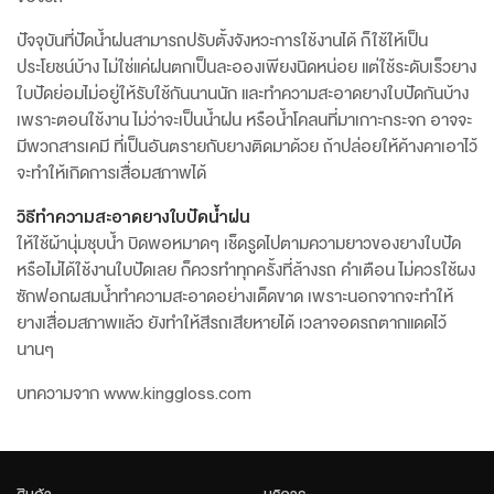
ปัจจุบันที่ปัดน้ำฝนสามารถปรับตั้งจังหวะการใช้งานได้ ก็ใช้ให้เป็น
ประโยชน์บ้าง ไม่ใช่แค่ฝนตกเป็นละอองเพียงนิดหน่อย แต่ใช้ระดับเร็วยาง
ใบปัดย่อมไม่อยู่ให้รับใช้กันนานนัก และทำความสะอาดยางใบปัดกันบ้าง
เพราะตอนใช้งาน ไม่ว่าจะเป็นน้ำฝน หรือน้ำโคลนที่มาเกาะกระจก อาจจะ
มีพวกสารเคมี ที่เป็นอันตรายกับยางติดมาด้วย ถ้าปล่อยให้ค้างคาเอาไว้
จะทำให้เกิดการเสื่อมสภาพได้
วิธีทำความสะอาดยางใบปัดน้ำฝน
ให้ใช้ผ้านุ่มชุบน้ำ บิดพอหมาดๆ เช็ดรูดไปตามความยาวของยางใบปัด
หรือไม่ได้ใช้งานใบปัดเลย ก็ควรทำทุกครั้งที่ล้างรถ คำเตือน ไม่ควรใช้ผง
ซักฟอกผสมน้ำทำความสะอาดอย่างเด็ดขาด เพราะนอกจากจะทำให้
ยางเสื่อมสภาพแล้ว ยังทำให้สีรถเสียหายได้ เวลาจอดรถตากแดดไว้
นานๆ
บทความจาก www.kinggloss.com