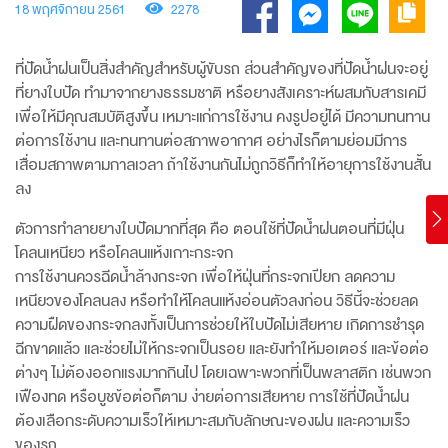
18 พฤศจิกายน 2561
2278
ที่ปัดน้ำฝนเป็นสิ่งสำคัญสำหรับผู้ขับรถ ส่วนสำคัญของที่ปัดน้ำฝนจะอยู่
ที่ยางใบปัด ทำมาจากยางธรรมชาติ หรือยางสังเคราะห์ผสมกับสารเคมี
เพื่อให้มีคุณสมบัติสูงขึ้น เหมาะแก่การใช้งาน คงรูปอยู่ได้ มีความทนทาน
ต่อการใช้งาน และทนทานต่อสภาพอากาศ อย่างไรก็ตามย่อมมีการ
เสื่อมสภาพตามกาลเวลา ถ้าใช้งานกันไม่ถูกวิธีก็ทำให้อายุการใช้งานสั้น
ลง
ตัวการทำลายยางใบปัดมากที่สุด คือ ตอนใช้ที่ปัดน้ำฝนตอนที่มีฝุ่น
โคลนเหนียว หรือโคลนแห้งเกาะกระจก
การใช้งานควรฉีดน้ำล้างกระจก เพื่อให้ฝุ่นที่กระจกเปียก ลดความ
เหนียวของโคลนลง หรือทำให้โคลนแห้งอ่อนตัวลงก่อน วิธีนี้จะช่วยลด
ความฝืดของกระจกลงทั้งเป็นการช่วยให้ใบปัดไม่เสียหาย เกิดการชำรุด
ฉีกขาดแล้ว และช่วยไม่ให้กระจกเป็นรอย และยังทำให้มอเตอร์ และข้อต่อ
ต่างๆ ไม่ต้องออกแรงมากกินไป โดยเฉพาะพวกที่เป็นพลาสติก เช่นพวก
เฟืองทด หรือบูชข้อต่อก็ตาม ง่ายต่อการเสียหาย การใช้ที่ปัดน้ำฝน
ต้องเลือกระดับความเร็วให้เหมาะสมกับลักษณะของฝน และความเร็ว
ของรถ