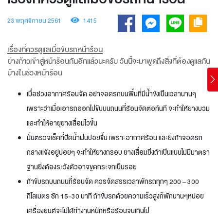
23 พฤศจิกายน 2561
1415
เรื่องที่ควรดูแลเมื่อขับรถหน้าร้อน
ย่างก้าวเข้าสู่หน้าร้อนกันอีกแล้วนะครับ วันนี้จะมาพูดถึงสิ่งที่ต้องดูแลกัน
บ้างในช่วงหน้าร้อน
เมื่อช่วงอากาศร้อนจัด อย่าจอดรถบนพื้นที่มีน้ำขังเป็นเวลานานๆ
เพราะว่าเมื่อเอารถออกไปขับบนถนนที่ร้อนจัดต่อทันที จะทำให้ยางบวม
และทำให้อายุยางเสื่อมไวขึ้น
มั่นตรวจเช็คที่ปัดน้ำฝนบ่อยขึ้น เพราะอากาศร้อน และยิ่งถ้าจอดรถ
กลางแจ้งอยู่บ่อยๆ จะทำให้ยางกรอบ ยางเสื่อมยิ่งถ้าเป็นแบบไม่มีมาตรา
ฐานยิ่งต้องระวังตัวอาจขูดกระจกเป็นรอย
ถ้าขับรถบนถนนที่ร้อนจัด ควรจัดสรรเวลาพักรถทุกๆ 200 – 300
กิโลเมตร ซัก 15-30 นาที ถ้าขับรถด้วยความเร็วสูงก็พักนานๆหน่อย
เครื่องยนต์จะไม่ได้ทำงานหนักหรือร้อนจนเกินไป