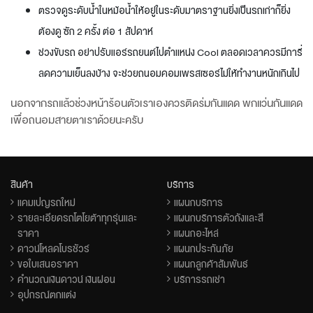
ตรวจดูระดับน้ำในหม้อน้ำให้อยู่ในระดับมาตราฐานยิ่งเป็นรถเก่าก็ยิ่ง
ต้องดู ซัก 2 ครั้ง ต่อ 1 สัปดาห์
ช่วงขับรถ อย่าปรับแอร์รถยนต์ไปตำแหน่ง Cool ตลอดเวลาควรมีการี่
ลดความเย็นลงบ้าง จะช่วยถนอมคอมเพรสเซอร์ไม่ให้ทำงานหนักเกินไป
นอกจากรถแล้วช่วงหน้าร้อนตัวเราเองควรติดร่มกันแดด พกแว่นกันแดด
เพื่อถนอมสายตาเราด้วยนะครับ
สินค้า
บริการ
แคมเปญรถใหม่
แผนกบริการ
รายละเอียดรถโตโยต้าทุกรุ่นและ
แผนกบริการตัวถังและสี
ราคา
แผนกอะไหล่
ดาวน์โหลดโบรชัวร์
แผนกประกันภัย
ขอใบเสนอราคา
แผนกลูกค้าสัมพันธ์
คำนวณเงินดาวน์ เงินผ่อน
บริการรถเช่า
อุปกรณ์ตกแต่ง