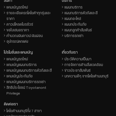
สินค้า
บริการ
แคมเปญรถใหม่
แผนกบริการ
รายละเอียดรถโตโยต้าทุกรุ่นและ
แผนกบริการตัวถังและสี
ราคา
แผนกอะไหล่
ดาวน์โหลดโบรชัวร์
แผนกประกันภัย
ขอใบเสนอราคา
แผนกลูกค้าสัมพันธ์
คำนวณเงินดาวน์ เงินผ่อน
บริการรถเช่า
อุปกรณ์ตกแต่ง
โปรโมชั่นและแคมเปญ
เกี่ยวกับเรา
แคมเปญรถใหม่
ประวัติความเป็นมา
แคมเปญแผนกบริการ
การจัดการด้านสิ่งแวดล้อม
แคมเปญแผนกบริการตัวถังและสี
ข่าวประชาสัมพันธ์
แคมเปญประกันภัย
บทความดีๆ จากโตโยต้านนทบุรี
แคมเปญแผนกบริการรถเช่า
สิทธิประโยชน์ Toyotanont
Privilege
ติดต่อเรา
โตโยต้านนทบุรีทั้ง 7 สาขา