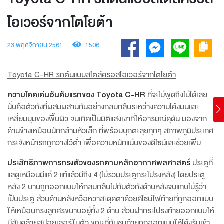
โอเวอร์จากโตโยต้า
23 พฤศจิกายน 2561
1506
Toyota C-HR รถต้นแบบสไตล์ครอสโอเวอร์จากโตโยต้า
ความโดดเด่นอันดับแรกของ Toyota C-HR
ที่จะไม่พูดถึงไม่ได้เลย
นั่นคือตัวถังที่ผสมผสานกันอย่างกลมกลืนระหว่างความโค้งมนและ
เหลี่ยมมุมของพื้นผิว จนเกิดเป็นมิติแสงเงาที่ให้อารมณ์ดุดัน มองจาก
ด้านข้างเหมือนนักกล้ามหัวเล็ก ที่พร้อมบุกตะลุยทุกๆ สภาพภูมิประเทศ
กระจังหน้ารถถูกวางไว้ต่ำ เพื่อความหนักแน่นของดีไซน์และช่วยเพิ่ม
ประสิทธิภาพการทรงตัวของรถตามหลักอากาศพลศาสตร์
ประตูที่
แลดูเหมือนมีแค่ 2 แท้แล้วมีถึง 4 (ไม่รวมประตูกระโปรงหลัง) โดยประตู
หลัง 2 บานถูกออกแบบให้กลมกลืนไปกับตัวถังด้านหลังจนแทบไม่รู้ว่า
เป็นประตู ส่วนด้านหลังหวือหวาสะดุดตาด้วยดีไซน์ไฟท้ายที่ถูกออกแบบ
ให้เหมือนทรงลูกศรขนาบอยู่ทั้ง 2 ด้าน ส่วนฝากระโปรงท้ายออกแบบให้
มีสันคล้ายสปอยเลอร์ในตัว ขณะที่กันชนท้ายถูกออกแบบให้โค้งรับเข้า