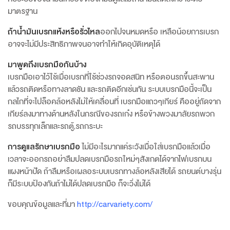
มาตรฐาน
ถ้าน้ำมันเบรกแห้งหรือรั่วไหล
ออกไปจนหมดหรือ เหลือน้อยการเบรก
อาจจะไม่มีประสิทธิภาพจนอาจทำให้เกิดอุบัติเหตุได้
มาพูดถึงเบรกมือกันบ้าง
เบรกมือเอาไว้ใช้เมื่อเบรกที่ใช้ช่วงรถจอดสนิท หรือตอนรถขึ้นสะพาน
แล้วรถติดหรือทางลาดชัน และรถติดอีกเช่นกัน ระบบเบรกมือนี้จะเป็น
กลไกที่จะไปล็อคล้อหลังไม่ให้เคลื่อนที่ เบรกมือแถวๆเกียร์ คืออยู่ถัดจาก
เกียร์ลงมาทางด้านหลังในกรณีของรถเก๋ง หรือข้างพวงมาลัยรถพวก
รถบรรทุกเล็กและรถตู้,รถกระบะ
การดูแลรักษาเบรกมือ
ไม่มีอะไรมากแค่ระวังเมื่อใส่เบรกมือแล้วเมื่อ
เวลาจะออกรถอย่าลืมปลดเบรกมือรถใหม่ๆสังเกตได้จากไฟเบรกบน
แผงหน้าปัด ถ้าลืมหรือเผลอระบบเบรกทางล้อหลังเสียได้ รถยนต์บางรุ่น
ก็มีระบบป้องกันถ้าไม่ได้ปลดเบรกมือ ก็จะวิ่งไม่ได้
ขอบคุณข้อมูลและที่มา
http://carvariety.com/