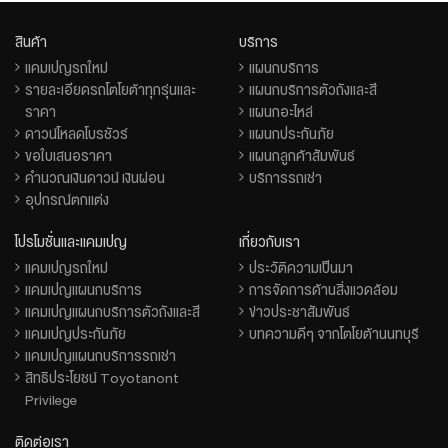
สินค้า
บริการ
แคมเปญรถใหม่
แผนกบริการ
รายละเอียดรถโตโยต้าทุกรุ่นและ
แผนกบริการตัวถังและสี
ราคา
แผนกอะไหล่
ดาวน์โหลดโบรชัวร์
แผนกประกันภัย
ขอใบเสนอราคา
แผนกลูกค้าสัมพันธ์
คำนวณเงินดาวน์ เงินผ่อน
บริการรถเช่า
อุปกรณ์ตกแต่ง
โปรโมชั่นและแคมเปญ
เกี่ยวกับเรา
แคมเปญรถใหม่
ประวัติความเป็นมา
แคมเปญแผนกบริการ
การจัดการด้านสิ่งแวดล้อม
แคมเปญแผนกบริการตัวถังและสี
ข่าวประชาสัมพันธ์
แคมเปญประกันภัย
บทความดีๆ จากโตโยต้านนทบุรี
แคมเปญแผนกบริการรถเช่า
สิทธิประโยชน์ Toyotanont
Privilege
ติดต่อเรา