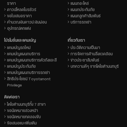
ราคา
แผนกอะไหล่
ดาวน์โหลดโบรชัวร์
แผนกประกันภัย
ขอใบเสนอราคา
แผนกลูกค้าสัมพันธ์
คำนวณเงินดาวน์ เงินผ่อน
บริการรถเช่า
อุปกรณ์ตกแต่ง
โปรโมชั่นและแคมเปญ
เกี่ยวกับเรา
แคมเปญรถใหม่
ประวัติความเป็นมา
แคมเปญแผนกบริการ
การจัดการด้านสิ่งแวดล้อม
แคมเปญแผนกบริการตัวถังและสี
ข่าวประชาสัมพันธ์
แคมเปญประกันภัย
บทความดีๆ จากโตโยต้านนทบุรี
แคมเปญแผนกบริการรถเช่า
สิทธิประโยชน์ Toyotanont
Privilege
ติดต่อเรา
โตโยต้านนทบุรีทั้ง 7 สาขา
ขอนัดหมายล่วงหน้า
ขอนัดหมายทดลองขับ
ข้อเสนอแนะเพิ่มเติม