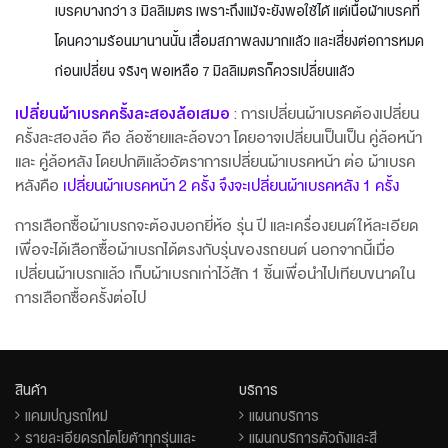
เบรคบางกว่า 3 มิลลิเมตร เพราะถึงแม้จะยังพอใช้ได้ แต่เนื้อผ้าเบรคที่
โดนความร้อนมานานนั้น เสื่อมสภาพลงมากแล้ว และเสี่ยงต่อการหมด
ก่อนเปลี่ยน จริงๆ พอเหลือ 7 มิลลิเมตรก็ควรเปลี่ยนแล้ว
เปลี่ยนผ้าเบรคครั้งละสองล้อเสมอ
: การเปลี่ยนผ้าเบรคต้องเปลี่ยน
ครั้งละสองล้อ คือ ล้อซ้ายและล้อขวา โดยอาจเปลี่ยนเป็นเป็น คู่ล้อหน้า
และ คู่ล้อหลัง โดยปกติแล้วอัตราการเปลี่ยนผ้าเบรคหน้า ต่อ ผ้าเบรค
หลังคือ
เปลี่ยนผ้าเบรคหน้า 2 ครั้ง จึงจะเปลี่ยนผ้าเบรคหลัง 1 ครั้ง
การเลือกซื้อผ้าเบรกจะต้องบอกยี่ห้อ รุ่น ปี และเครื่องยนต์ให้ละเอียด
เพื่อจะได้เลือกซื้อผ้าเบรกได้ตรงกับรุ่นของรถยนต์ นอกจากนี้เมื่อ
เปลี่ยนผ้าเบรกแล้ว เก็บผ้าเบรกเก่าไว้สัก 1 ชิ้นเพื่อนำไปเทียบขนาดใน
การเลือกซื้อครั้งต่อไป
สินค้า
บริการ
แคมเปญรถใหม่
แผนกบริการ
รายละเอียดรถโตโยต้าทุกรุ่นและ
แผนกบริการตัวถังและสี