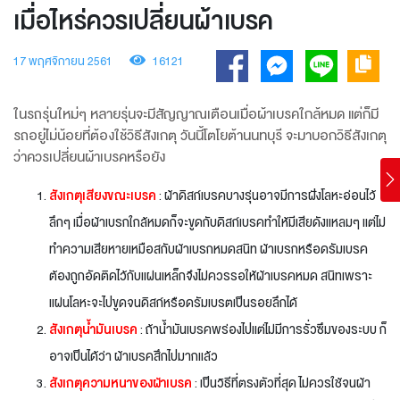
เมื่อไหร่ควรเปลี่ยนผ้าเบรค
17 พฤศจิกายน 2561
16121
ในรถรุ่นใหม่ๆ หลายรุ่นจะมีสัญญาณเตือนเมื่อผ้าเบรคใกล้หมด แต่ก็มี
รถอยู่ไม่น้อยที่ต้องใช้วิธีสังเกตุ วันนี้โตโยต้านนทบุรี จะมาบอกวิธีสังเกตุ
ว่าควรเปลี่ยนผ้าเบรคหรือยัง
สังเกตุเสียงขณะเบรค
: ผ้าดิสก์เบรคบางรุ่นอาจมีการฝังโลหะอ่อนไว้
ลึกๆ เมื่อผ้าเบรกใกล้หมดก็จะขูดกับดิสก์เบรคทำให้มีเสียดังแหลมๆ แต่ไม่
ทำความเสียหายเหมือสกับผ้าเบรกหมดสนิท ผ้าเบรกหรือดรัมเบรค
ต้องถูกอัดติดไว้กับแผ่นเหล็กจึงไม่ควรรอให้ผ้าเบรคหมด สนิทเพราะ
แผ่นโลหะจะไปขูดจนดิสก์หรือดรัมเบรตเป็นรอยลึกได้
สังเกตุน้ำมันเบรค
: ถ้าน้ำมันเบรคพร่องไปแต่ไม่มีการรั่วซึมของระบบ ก็
อาจเป็นได้ว่า ผ้าเบรคสึกไปมากแล้ว
สังเกตุความหนาของผ้าเบรค
: เป็นวิธีที่ตรงตัวที่สุด ไม่ควรใช้จนผ้า