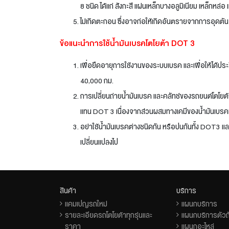
8 ชนิด ได้แก่ สังกะสี แผ่นเหล็กบางอลูมิเนียม เหล็กหล
ไม่เกิดตะกอน ซึ่งอาจก่อให้เกิดอันตรายจากการอุดตั
ข้อแนะนำการใช้น้ำมันเบรคโตโยต้า DOT 3
เพื่อยืดอายุการใช้งานของระบบเบรค และเพื่อให้ได้ปร
40,000 กม.
การเปลี่ยนถ่ายน้ำมันเบรค และคลัทช์ของรถยนต์โตโยต้
แทน DOT 3 เนื่องจากส่วนผสมทางเคมีของน้ำมันเบรค
อย่าใช้น้ำมันเบรคต่างชนิดกัน หรือปนกันทั้ง DOT3 แล
เปลี่ยนแปลงไป
สินค้า
บริการ
แคมเปญรถใหม่
แผนกบริการ
รายละเอียดรถโตโยต้าทุกรุ่นและ
แผนกบริการตัวถั
ราคา
แผนกอะไหล่