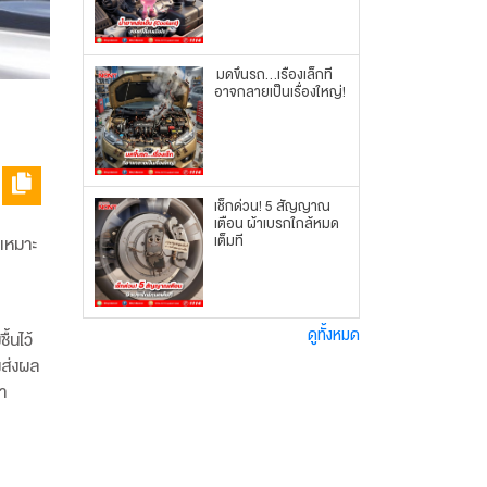
มดขึ้นรถ...เรื่องเล็กที่
อาจกลายเป็นเรื่องใหญ่!
เช็กด่วน! 5 สัญญาณ
เตือน ผ้าเบรกใกล้หมด
เต็มที
ะเหมาะ
ดูทั้งหมด
้นไว้
งส่งผล
า