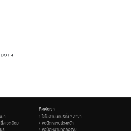
อ
ิด DOT 4
ค
ติดต่อเรา
็นมา
โตโยต้านนทบุรีทั้ง 7 สาขา
สิ่งแวดล้อม
ขอนัดหมายล่วงหน้า
นธ์
ขอนัดหมายทดลองขับ