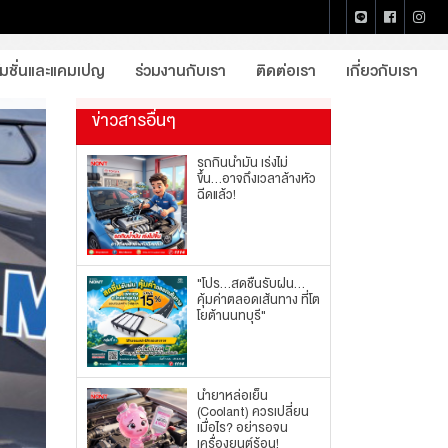
หน้าแรก
บทความจากโตโยต้านนทบุรี
รายละเอียด
โมชั่นและแคมเปญ
ร่วมงานกับเรา
ติดต่อเรา
เกี่ยวกับเรา
ข่าวสารอื่นๆ
รถกินน้ำมัน เร่งไม่
ขึ้น...อาจถึงเวลาล้างหัว
ฉีดแล้ว!
"โปร...สดชื่นรับฝน...
คุ้มค่าตลอดเส้นทาง ที่โต
โยต้านนทบุรี"
น้ำยาหล่อเย็น
(Coolant) ควรเปลี่ยน
เมื่อไร? อย่ารอจน
เครื่องยนต์ร้อน!