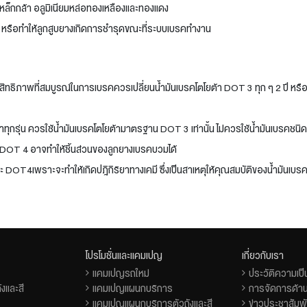
่อ เหล็กกล้า อลูมิเนียมหล่อทองเหลืองและทองแดง
น หรือทำให้ลูกสูบยางเกิดการชำรุดขณะที่ระบบเบรคทำงาน
ะสิทธิภาพที่สมบูรณ์ในการเบรคควรเปลี่ยนน้ำมันเบรคโตโยต้า DOT 3 ทุก ๆ 2 ปี หรื
าทุกรุ่น ควรใช้น้ำมันเบรคโตโยต้ามาตรฐาน DOT 3 เท่านั้น ไม่ควรใช้น้ำมันเบรคชน
DOT 4 อาจทำให้ชิ้นส่วนของลูกยางเบรคบวมได้
ะ DOT4เพราะจะทำให้เกิดปฎิกิริยาทางเคมี ซึ่งเป็นสาเหตุให้คุณสมบัติของน้ำมันเบร
โปรโมชั่นและแคมเปญ
เกี่ยวกับเรา
แคมเปญรถใหม่
ประวัติความเป
งและสี
แคมเปญแผนกบริการ
การจัดการด้าน
แคมเปญแผนกบริการตัวถังและสี
ข่าวประชาสัมพั