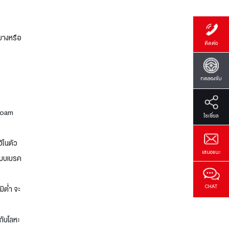
กยางหรือ
ติดต่อ
ทดลองขับ
(Foam
โซเซี่ยล
้ในตัว
เสนอแนะ
ระบบเบรค
CHAT
มิต่ำ จะ
กับโลหะ