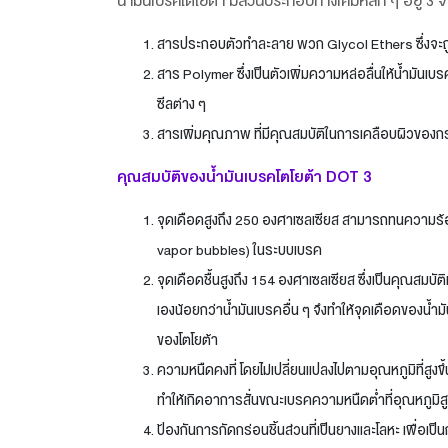
น้ำมันเบรคโตโยต้า มีส่วนประกอบทางเคมีหลัก ๆ อยู่ 3 
สารประกอบตัวทำละลาย พวก Glycol Ethers ซึ่งจะถูก
สาร Polymer ซึ่งเป็นตัวเพิ่มความหล่อลื่นให้น้ำมัน
ซีลต่าง ๆ
สารเพิ่มคุณภาพ ที่มีคุณสมบัติในการเคลือบผิวของกระ
คุณสมบัติของน้ำมันเบรคโตโยต้า DOT 3
จุดเดือดสูงถึง 250 องศาเซลเซียส สามารถทนความร
vapor bubbles) ในระบบเบรค
จุดเดือดชื้นสูงถึง 154 องศาเซลเซียส ซึ่งเป็นคุณส
เองน้อยกว่าน้ำมันเบรคอื่น ๆ จึงทำให้จุดเดือดของน้ำมั
ของโตโยต้า
ความหนืดคงที่ โดยไม่เปลี่ยนแปลงไปตามอุณหภูมิที่สูงขึ
ทำให้เกิดอาการสั่นขณะเบรคความหนืดต่ำที่อุณหภูมิสูง
ป้องกันการกัดกร่อนชิ้นส่วนที่เป็นยางและโลหะ เพื