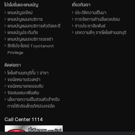
โปรโมชั่นและแคมเปญ
เกี่ยวกับเรา
แคมเปญรถใหม่
ประวัติความเป็นมา
แคมเปญแผนกบริการ
การจัดการด้านสิ่งแวดล้อม
แคมเปญแผนกบริการตัวถังและสี
ข่าวประชาสัมพันธ์
แคมเปญประกันภัย
บทความดีๆ จากโตโยต้านนทบุรี
แคมเปญแผนกบริการรถเช่า
สิทธิประโยชน์ Toyotanont
Privilege
ติดต่อเรา
โตโยต้านนทบุรีทั้ง 7 สาขา
ขอนัดหมายล่วงหน้า
ขอนัดหมายทดลองขับ
ข้อเสนอแนะเพิ่มเติม
นโยบายความเป็นส่วนตัวสำหรับ
การใช้กล้องโทรทัศน์วงจรปิด
Call Center 1114