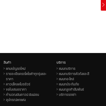
สินค้า
บริการ
แคมเปญรถใหม่
แผนกบริการ
รายละเอียดรถโตโยต้าทุกรุ่นและ
แผนกบริการตัวถังและสี
ราคา
แผนกอะไหล่
ดาวน์โหลดโบรชัวร์
แผนกประกันภัย
ขอใบเสนอราคา
แผนกลูกค้าสัมพันธ์
คำนวณเงินดาวน์ เงินผ่อน
บริการรถเช่า
อุปกรณ์ตกแต่ง