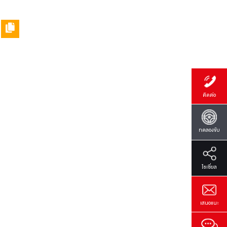
มรัก
ติดต่อ
ทดลองขับ
โซเซี่ยล
เสนอแนะ