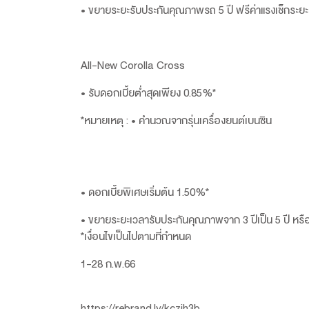
• ขยายระยะรับประกันคุณภาพรถ 5 ปี ฟรีค่าแรงเช็กระยะ
All-New Corolla Cross
• รับดอกเบี้ยต่ำสุดเพียง 0.85%*
*หมายเหตุ : • คำนวณจากรุ่นเครื่องยนต์เบนซิน
Fortuner L
• ดอกเบี้ยพิเศษเริ่มต้น 1.50%*
• ขยายระยะเวลารับประกันคุณภาพจาก 3 ปีเป็น 5 ปี หรือ
*เงื่อนไขเป็นไปตามที่กำหนด
1-28
สนใจทดลองขับรับฟรี!บัตรกำ
https://rebrand.ly/kczih3b