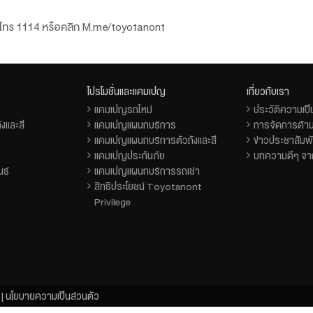
าขาโทร 1114 หรือคลิก M.me/toyotanont
โปรโมชั่นและแคมเปญ
เกี่ยวกับเรา
แคมเปญรถใหม่
ประวัติความเป
งและสี
แคมเปญแผนกบริการ
การจัดการด้าน
แคมเปญแผนกบริการตัวถังและสี
ข่าวประชาสัมพั
แคมเปญประกันภัย
บทความดีๆ จาก
นธ์
แคมเปญแผนกบริการรถเช่า
สิทธิประโยชน์ Toyotanont
Privilege
|
นโยบายความเป็นส่วนตัว