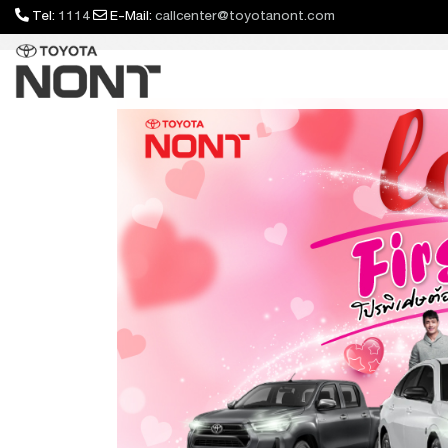
Tel:
1114
E-Mail:
callcenter@toyotanont.com