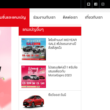
หน้าแรก
แคมเปญรถใหม่
โมชั่นและแคมเปญ
ร่วมงานกับเรา
ติดต่อเรา
เกี่ยวกับเรา
แคมเปญอื่นๆ
โตโยต้านนท์ MIDYEAR
SALE #โปรเเรงกลางปี
ดีลดีสุดปัง
โปรแรงส์แห่งปี !! #รับข้อ
เสนอเดียวกับ
MotorExpro 2023
ซื้อวีออส วันนี้