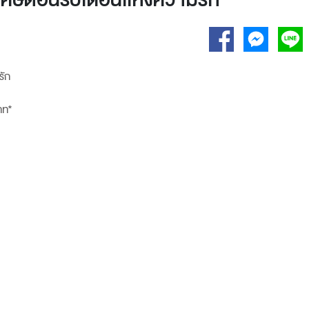
 โปรพิเศษต้อนรับเดือนเเห่งควา
าท*
ัน **