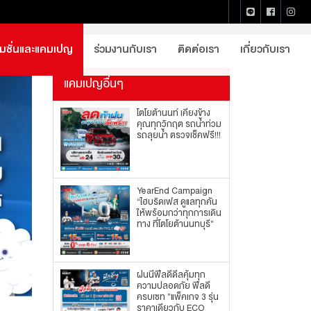
หน้าแรก
แคมเปญแผนกบริการ
โมชั่นและแคมเปญ
ร่วมงานกับเรา
ติดต่อเรา
เกี่ยวกับเรา
แคมเปญอื่นๆ
โตโยต้านนท์ เคียงข้าง
คุณทุกวิกฤต รถน้ำท่วม
รถลุยน้ำ ตรวจเช็คฟรี!!!
YearEnd Campaign
“ไฮบริดเฟส ดูแลทุกคัน
ให้พร้อมกว่าทุกการเดิน
ทาง ที่โตโยต้านนทบุรี”
แคมเปญรถยนต์ไฮบริด
ฝนนี้ฟีลดีดีลคุ้มทุก
ความปลอดภัย ฟีลดี
ครบเซท ”แพ็คเกจ 3 รุ่น
ราคาเดียวกับ ECO