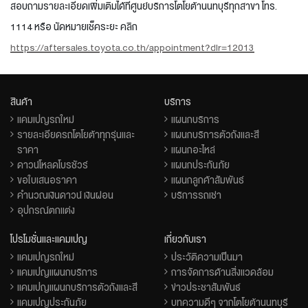
สอบถามรายละเอียดเพิ่มเติมได้ที่ศูนย์บริการโตโยต้านนทบุรีทุกสาขา โทร.
1114 หรือ นัดหมายเช็คระยะ คลิก
https://aftersales.toyota.co.th/appointment?dlr=12013
สินค้า
บริการ
แคมเปญรถใหม่
แผนกบริการ
รายละเอียดรถโตโยต้าทุกรุ่นและ
แผนกบริการตัวถังและสี
ราคา
แผนกอะไหล่
ดาวน์โหลดโบรชัวร์
แผนกประกันภัย
ขอใบเสนอราคา
แผนกลูกค้าสัมพันธ์
คำนวณเงินดาวน์ เงินผ่อน
บริการรถเช่า
อุปกรณ์ตกแต่ง
โปรโมชั่นและแคมเปญ
เกี่ยวกับเรา
แคมเปญรถใหม่
ประวัติความเป็นมา
แคมเปญแผนกบริการ
การจัดการด้านสิ่งแวดล้อม
แคมเปญแผนกบริการตัวถังและสี
ข่าวประชาสัมพันธ์
แคมเปญประกันภัย
บทความดีๆ จากโตโยต้านนทบุรี