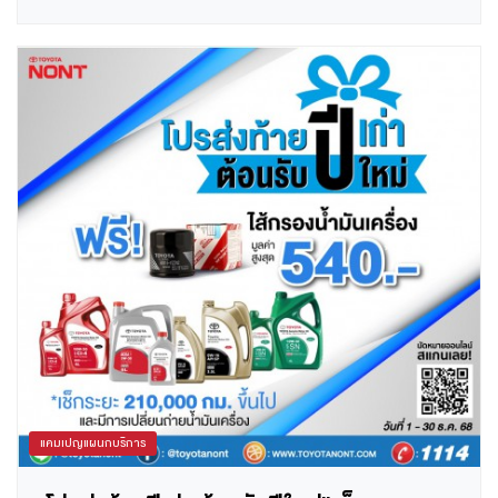
รายการ (ธ.กรุงเทพ, ธ.กรุงไทย, ธ.กสิกรไทย, ธ.ไทยพาณิชย์,
ธ.กรุงศรี, ธ.ทหารไทยธนชาติ, ธ.ยูโอบี) 1-30 ธ.ค.2568
แคมเปญแผนกบริการ