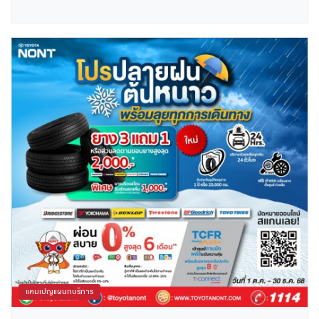
1,600 บาท *ยังไม่รวมภาษีมูลค่าเพิ่ม ส่วนลดค่าอะไหล่ 15%
รายการ -ไส้กรองเครื่องปรับอากาศ -ผ้าเบรก -โช๊คอัพ
-คลัตช์ -กลุ่มช่วงล่าง 1 ต.ค. - 15 พ.ย.2568 *เงื่อนไขเป็นไป
ตามที่บริษัทฯกำหนด สอบถามรายละเอียดเพิ่มเติมได้ที่ศูนย์
บริการโตโยต้านนทบุรีทุกสาขา โทร. 1114 หรือ นัดหมายเช็ค
ระยะ คลิก
https://aftersales.toyota.co.th/appointment?
dlr=12013
แคมเปญแผนกบริการ