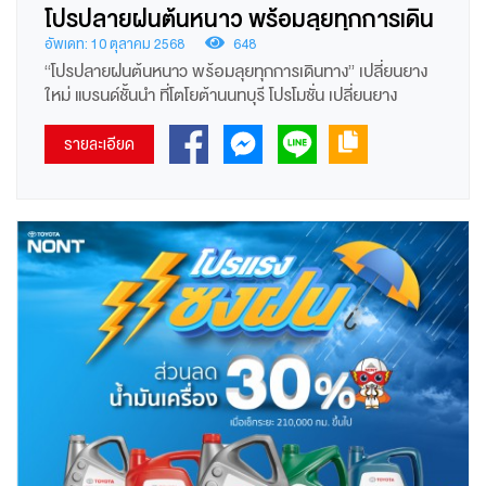
โปรปลายฝนต้นหนาว พร้อมลุยทุกการเดิน
ทาง” เปลี่ยนยางใหม่ แบรนด์ชั้นนำ ที่โตโย
อัพเดท: 10 ตุลาคม 2568
648
“โปรปลายฝนต้นหนาว พร้อมลุยทุกการเดินทาง” เปลี่ยนยาง
ต้านนทบุรี
ใหม่ แบรนด์ชั้นนำ ที่โตโยต้านนทบุรี โปรโมชั่น เปลี่ยนยาง
รถยนต์ 4 เส้น ส่วนลด 25% หรือเทียบเท่า 3 แถม 1 เฉพาะ
ยี่ห้อและรุ่นที่กำหนด หรือรับส่วนลดตามขอบ ลดสูงสุด
รายละเอียด
2,000.-(ไม่สามารถใช้ร่วมกับส่วนลด 25%) พิเศษยางบริดจส
โตน รับส่วนลดเพิ่ม 1,000.-เฉพาะรุ่นที่กำหนด(สามารถใช้ร่วม
กับส่วนลดตามขอบได้) ฟรีค่าแรง เปลี่ยนยาง, ตั้งศูนย์ ถ่วงล้อ
รับประกันอุบัติเหตุยาง 1 ปี หรือ 20,000 กม. ฟรี!บริการช่วย
เหลือฉุกเฉิน 24 ชั่วโมง (*เฉพาะลูกค้า TCFR Pius+) ผ่อน 0%
นาน 6 เดือน กับ ธนาคารที่ร่วมรายการ (ธ.กรุงเทพ, ธ.กรุง
ไทย, ธ.กสิกรไทย, ธ.ไทยพาณิชย์, ธ.กรุงศรี, ธ.ทหารไทยธน
ชาติ, ธ.ยูโอบี) 1 ต.ค. - 30 ธ.ค.2568