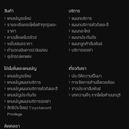
สินค้า
บริการ
แคมเปญรถใหม่
แผนกบริการ
รายละเอียดรถโตโยต้าทุกรุ่นและ
แผนกบริการตัวถังและสี
ราคา
แผนกอะไหล่
ดาวน์โหลดโบรชัวร์
แผนกประกันภัย
ขอใบเสนอราคา
แผนกลูกค้าสัมพันธ์
คำนวณเงินดาวน์ เงินผ่อน
บริการรถเช่า
อุปกรณ์ตกแต่ง
โปรโมชั่นและแคมเปญ
เกี่ยวกับเรา
แคมเปญรถใหม่
ประวัติความเป็นมา
แคมเปญแผนกบริการ
การจัดการด้านสิ่งแวดล้อม
แคมเปญแผนกบริการตัวถังและสี
ข่าวประชาสัมพันธ์
แคมเปญประกันภัย
บทความดีๆ จากโตโยต้านนทบุรี
แคมเปญแผนกบริการรถเช่า
สิทธิประโยชน์ Toyotanont
Privilege
ติดต่อเรา