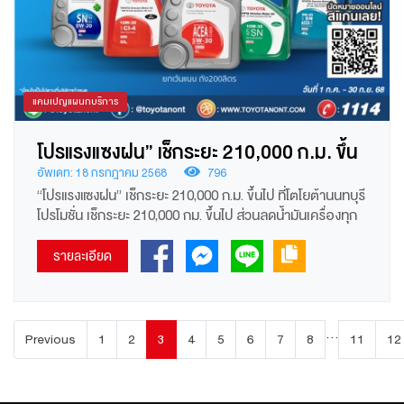
แคมเปญแผนกบริการ
โปรแรงแซงฝน” เช็กระยะ 210,000 ก.ม. ขึ้น
ไป ที่โตโยต้านนทบุรี
อัพเดท: 18 กรกฎาคม 2568
796
“โปรแรงแซงฝน” เช็กระยะ 210,000 ก.ม. ขึ้นไป ที่โตโยต้านนทบุรี
โปรโมชั่น เช็กระยะ 210,000 กม. ขึ้นไป ส่วนลดน้ำมันเครื่องทุก
เกรด 30% *ยกเว้น แบบถัง 200 ลิตร 1 ก.ค. - 30 ก.ย.2568
*เงื่อนไขเป็นไปตามที่บริษัทฯกำหนด สอบถามรายละเอียดเพิ่ม
รายละเอียด
เติมได้ที่ศูนย์บริการโตโยต้านนทบุรีทุกสาขา โทร. 1114 หรือ
นัดหมายเช็คระยะ คลิก
https://aftersales.toyota.co.th/appointment?
dlr=12013
...
Previous
1
2
3
4
5
6
7
8
11
12