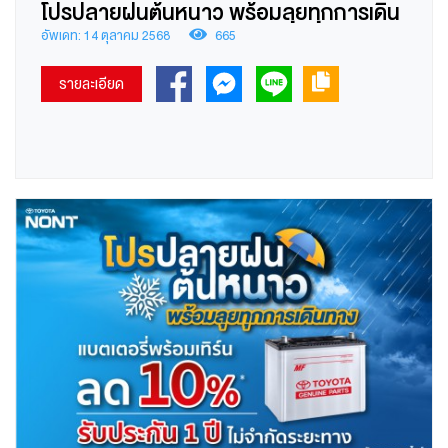
โปรปลายฝนต้นหนาว พร้อมลุยทุกการเดิน
ทาง” เฉพาะรถอายุเกิน 5 ปี ขึ้นไป
อัพเดท: 14 ตุลาคม 2568
665
รายละเอียด