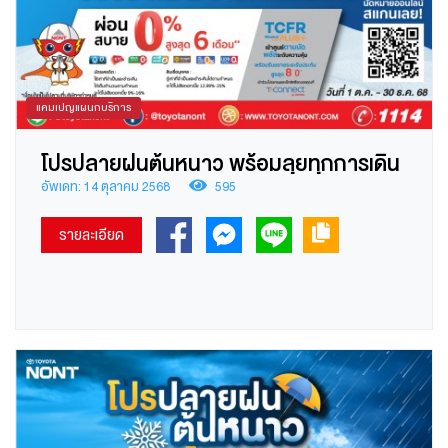
แคมเปญแผนกบริการ
โปรปลายฝนต้นหนาว พร้อมลุยทุกการเดิน
ทาง แบต
อัพเดท: 14 ตุลาคม 2568
595
รายละเอียด