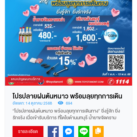
แคมเปญแผนกบริการ
โปรปลายฝนต้นหนาว พร้อมลุยทุกการเดิน
ทาง
อัพเดท: 14 ตุลาคม 2568
694
“โปรปลายฝนต้นหนาว พร้อมลุยทุกการเดินทาง” ยิ่งรู้จัก ยิ่ง
รักจริง เมื่อเข้ารับบริการ ที่โตโยต้านนทบุรี น้ำยาขจัดคราบ
เขม่า ราคาปกติ 532 บาท เหลือเพียง 480 บาท *ยังไม่รวมภาษี
มูลค่าเพิ่ม บริการแอร์แคร์ ราคาปกติ 1,802 บาท เหลือเพียง
รายละเอียด