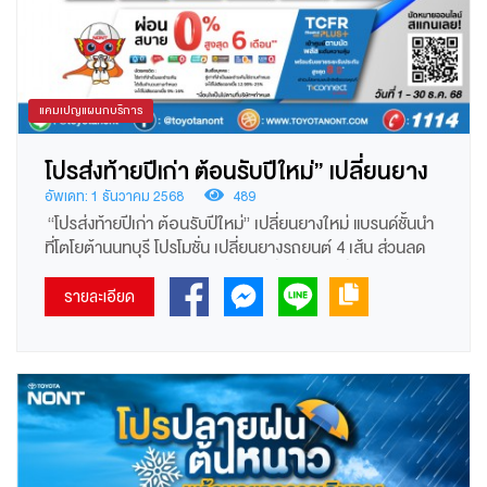
แคมเปญแผนกบริการ
โปรส่งท้ายปีเก่า ต้อนรับปีใหม่” เปลี่ยนยาง
ใหม่ แบรนด์ชั้นนำ ที่โตโยต้านนทบุรี
อัพเดท: 1 ธันวาคม 2568
489
“โปรส่งท้ายปีเก่า ต้อนรับปีใหม่” เปลี่ยนยางใหม่ แบรนด์ชั้นนำ
ที่โตโยต้านนทบุรี โปรโมชั่น เปลี่ยนยางรถยนต์ 4 เส้น ส่วนลด
25% หรือเทียบเท่า 3 แถม 1 เฉพาะยี่ห้อและรุ่นที่กำหนด หรือ
รับส่วนลดตามขอบ ลดสูงสุด 2,000.-(ไม่สามารถใช้ร่วมกับ
รายละเอียด
ส่วนลด 25%) พิเศษยางบริดจสโตน รับส่วนลดเพิ่ม 1,000.-
เฉพาะรุ่นที่กำหนด(สามารถใช้ร่วมกับส่วนลดตามขอบได้) ฟรี
ค่าแรง เปลี่ยนยาง, ตั้งศูนย์ ถ่วงล้อ รับประกันอุบัติเหตุยาง 1 ปี
หรือ 20,000 กม. ฟรี!บริการช่วยเหลือฉุกเฉิน 24 ชั่วโมง
(*เฉพาะลูกค้า TCFR Pius+) ผ่อน 0% นาน 6 เดือน กับ
ธนาคารที่ร่วมรายการ (ธ.กรุงเทพ, ธ.กรุงไทย, ธ.กสิกรไทย,
ธ.ไทยพาณิชย์, ธ.กรุงศรี, ธ.ทหารไทยธนชาติ, ธ.ยูโอบี)