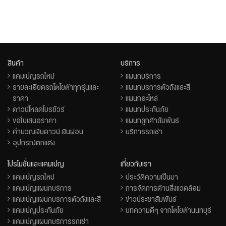
สินค้า
บริการ
แคมเปญรถใหม่
แผนกบริการ
รายละเอียดรถโตโยต้าทุกรุ่นและ
แผนกบริการตัวถังและสี
ราคา
แผนกอะไหล่
ดาวน์โหลดโบรชัวร์
แผนกประกันภัย
ขอใบเสนอราคา
แผนกลูกค้าสัมพันธ์
คำนวณเงินดาวน์ เงินผ่อน
บริการรถเช่า
อุปกรณ์ตกแต่ง
โปรโมชั่นและแคมเปญ
เกี่ยวกับเรา
แคมเปญรถใหม่
ประวัติความเป็นมา
แคมเปญแผนกบริการ
การจัดการด้านสิ่งแวดล้อม
แคมเปญแผนกบริการตัวถังและสี
ข่าวประชาสัมพันธ์
แคมเปญประกันภัย
บทความดีๆ จากโตโยต้านนทบุรี
แคมเปญแผนกบริการรถเช่า