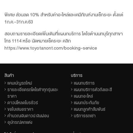
พิเศษ ส่วนลด 10% สำหรับค่าอะไหล่และเคมีภัณฑ์งานเช็กระยะ ตั้งเเต่
1ก.ค.-31ก.ค.63
สอบถามรายละเอียดเพิ่มเติมที่เเผนกบริการ โตโยต้านนทบุรีทุกสาขา
โทร 1114 หรือ นัดหมายเช็คระยะ คลิก
https://www.toyotanont.com/booking-service
สินค้า
บริการ
แคมเปญรถใหม่
แผนกบริการ
รายละเอียดรถโตโยต้าทุกรุ่นและ
แผนกบริการตัวถังและสี
ราคา
แผนกอะไหล่
ดาวน์โหลดโบรชัวร์
แผนกประกันภัย
ขอใบเสนอราคา
แผนกลูกค้าสัมพันธ์
คำนวณเงินดาวน์ เงินผ่อน
บริการรถเช่า
อุปกรณ์ตกแต่ง