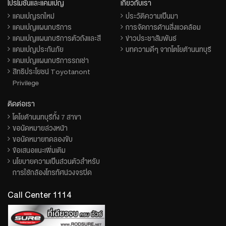
โปรโมชั่นและแคมเปญ
เกี่ยวกับเรา
แคมเปญรถใหม่
ประวัติความเป็นมา
แคมเปญแผนกบริการ
การจัดการด้านสิ่งแวดล้อม
แคมเปญแผนกบริการตัวถังและสี
ข่าวประชาสัมพันธ์
แคมเปญประกันภัย
บทความดีๆ จากโตโยต้านนทบุรี
แคมเปญแผนกบริการรถเช่า
สิทธิประโยชน์ Toyotanont
Privilege
ติดต่อเรา
โตโยต้านนทบุรีทั้ง 7 สาขา
ขอนัดหมายล่วงหน้า
ขอนัดหมายทดลองขับ
ข้อเสนอแนะเพิ่มเติม
นโยบายความเป็นส่วนตัวสำหรับ
การใช้กล้องโทรทัศน์วงจรปิด
Call Center 1114