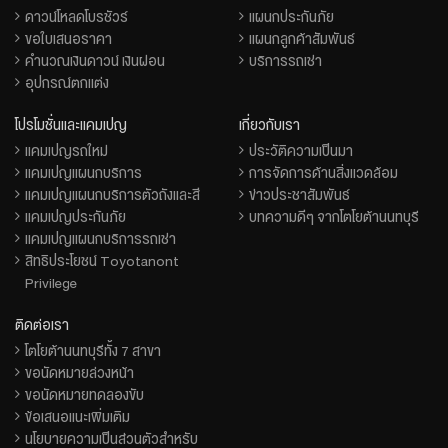
ดาวน์โหลดโบรชัวร์
แผนกประกันภัย
ขอใบเสนอราคา
แผนกลูกค้าสัมพันธ์
คำนวณเงินดาวน์ เงินผ่อน
บริการรถเช่า
อุปกรณ์ตกแต่ง
โปรโมชั่นและแคมเปญ
เกี่ยวกับเรา
แคมเปญรถใหม่
ประวัติความเป็นมา
แคมเปญแผนกบริการ
การจัดการด้านสิ่งแวดล้อม
แคมเปญแผนกบริการตัวถังและสี
ข่าวประชาสัมพันธ์
แคมเปญประกันภัย
บทความดีๆ จากโตโยต้านนทบุรี
แคมเปญแผนกบริการรถเช่า
สิทธิประโยชน์ Toyotanont
Privilege
ติดต่อเรา
โตโยต้านนทบุรีทั้ง 7 สาขา
ขอนัดหมายล่วงหน้า
ขอนัดหมายทดลองขับ
ข้อเสนอแนะเพิ่มเติม
นโยบายความเป็นส่วนตัวสำหรับ